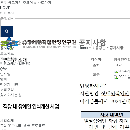
본문 바로가기
주요메뉴 바로가기
HOME
SITEMAP
통합검색
공지사항
소통공간
COMMUNITY
공지사항
Home
> 소통공간 >
공지사항
보도자료
자유게시판
작성자
장애인직
현장스케치(갤러리)
조회
1867
Q&A
2024
인사말
첨부
2024
연혁
미션과 비전
조직구성
찾아오시는 길
사업소개
교육 우수 사례 발굴 프로젝트