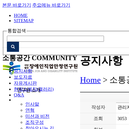
본문 바로가기
주요메뉴 바로가기
HOME
SITEMAP
통합검색
소통공간
COMMUNITY
공지사항
공지사항
보도자료
Home
> 소통
자유게시판
현장스케치(갤러리)
Q&A
인사말
작성자
관리
연혁
미션과 비전
조회
3053
조직구성
찾아오시는 길