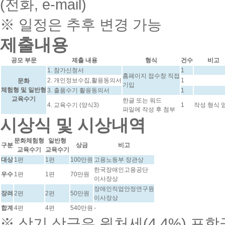
(전화, e-mail)
※ 일정은 추후 변경 가능
제출내용
공모 부문
제출 내용
형식
건수
비고
1. 참가신청서
1
홈페이지 접수창 직접
2. 개인정보수집,활용동의서
1
문화
기입
체험형 및 일반형
3. 출품수기 활용동의서
1
교육수기
한글 또는 워드
4. 교육수기 (양식3)
1
작성 형식 
파일에 작성 후 첨부
시상식 및 시상내역
문화체험형
일반형
구분
상금
비고
교육수기
교육수기
대상
1편
1편
100만원
고용노동부 장관상
한국장애인고용공단
우수
1편
1편
70만원
이사장상
장애인직업안정연구원
장려
2편
2편
50만원
이사장상
합계
4편
4편
540만원
-
※ 상기 상금은 원처세(4.4%) 포함