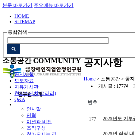
본문 바로가기
주요메뉴 바로가기
HOME
SITEMAP
통합검색
소통공간
COMMUNITY
공지사항
공지사항
Home
> 소통공간 >
공지
보도자료
게시글 : 177건
자유게시판
현장스케치(갤러리)
Q&A
번호
인사말
연혁
2025년도 기
177
미션과 비전
조직구성
2025년 직장
찾아오시는 길